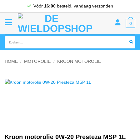
Ga
Vóór
16:00
besteld, vandaag verzonden
naar
inhoud
0
Zoeken
naar:
HOME
/
MOTOROLIE
/
KROON MOTOROLIE
Kroon motorolie 0W-20 Presteza MSP 1L