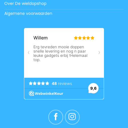
Over De wieldopshop
Algemene voorwaarden