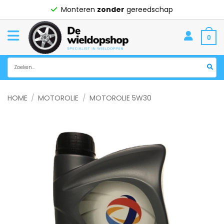
Ga
Monteren
zonder
gereedschap
naar
inhoud
0
Zoeken
naar:
HOME
/
MOTOROLIE
/
MOTOROLIE 5W30