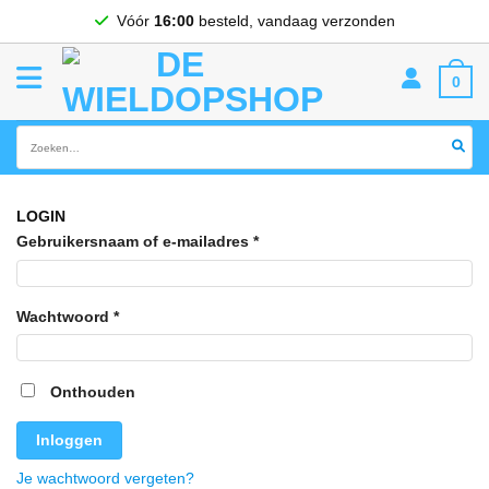
Ga
Vóór
16:00
besteld, vandaag verzonden
naar
inhoud
0
Zoeken
naar:
LOGIN
Vereist
Gebruikersnaam of e-mailadres
*
Vereist
Wachtwoord
*
Onthouden
Inloggen
Je wachtwoord vergeten?