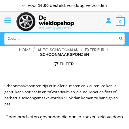
Ga
Vóór
besteld, vandaag verzonden
16:00
naar
inhoud
0
Zoeken
naar:
HOME
/
AUTO SCHOONMAAK
/
EXTERIEUR
/
SCHOONMAAKSPONZEN
FILTER
Schoonmaaksponzen zijn er in allerlei maten en kleuren. Zo kan je
gebruiken voor het in en/of exterieur van je auto. Moet de fiets of
barbecue schoongemaakt worden? Ook dan komen ze handig van
pas!
Geen producten gevonden die aan je zoekcriteria voldoen.