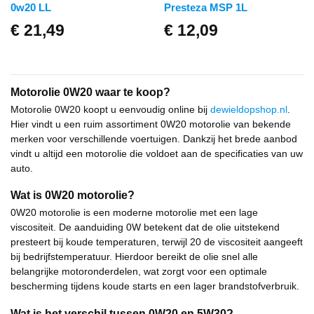
0w20 LL
Presteza MSP 1L
€
21,49
€
12,09
Motorolie 0W20 waar te koop?
Motorolie 0W20 koopt u eenvoudig online bij
dewieldopshop.nl
.
Hier vindt u een ruim assortiment 0W20 motorolie van bekende
merken voor verschillende voertuigen. Dankzij het brede aanbod
vindt u altijd een motorolie die voldoet aan de specificaties van uw
auto.
Wat is 0W20 motorolie?
0W20 motorolie is een moderne motorolie met een lage
viscositeit. De aanduiding 0W betekent dat de olie uitstekend
presteert bij koude temperaturen, terwijl 20 de viscositeit aangeeft
bij bedrijfstemperatuur. Hierdoor bereikt de olie snel alle
belangrijke motoronderdelen, wat zorgt voor een optimale
bescherming tijdens koude starts en een lager brandstofverbruik.
Wat is het verschil tussen 0W20 en 5W30?