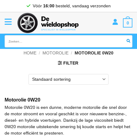
Ga
Vóór
16:00
besteld, vandaag verzonden
naar
inhoud
0
Zoeken
naar:
HOME
/
MOTOROLIE
/
MOTOROLIE 0W20
FILTER
Motorolie 0W20
Motorolie 0W20 is een dunne, moderne motorolie die snel door
de motor stroomt en vooral geschikt is voor nieuwere benzine-,
diesel- en hybride voertuigen. Dankzij de lage viscositeit biedt
0W20 motorolie uitstekende smering bij koude starts en helpt het
de motor efficiënt te presteren.