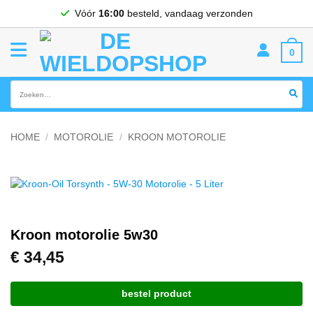
Ga
Vóór
16:00
besteld, vandaag verzonden
naar
inhoud
0
Zoeken
naar:
HOME
/
MOTOROLIE
/
KROON MOTOROLIE
Kroon motorolie 5w30
€
34,45
bestel product