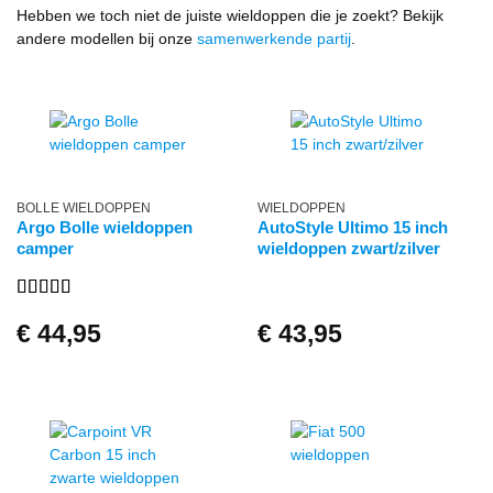
Hebben we toch niet de juiste wieldoppen die je zoekt? Bekijk
andere modellen bij onze
samenwerkende partij
.
BOLLE WIELDOPPEN
WIELDOPPEN
Argo Bolle wieldoppen
AutoStyle Ultimo 15 inch
camper
wieldoppen zwart/zilver
Gewaardeerd
€
44,95
€
43,95
4
uit 5