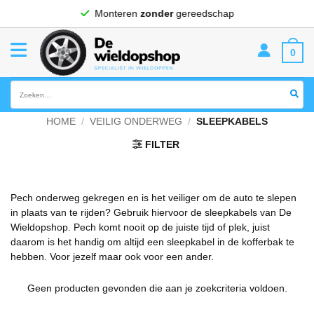
Ga
Monteren
zonder
gereedschap
naar
inhoud
0
Zoeken
naar:
HOME
/
VEILIG ONDERWEG
/
SLEEPKABELS
FILTER
Pech onderweg gekregen en is het veiliger om de auto te slepen
in plaats van te rijden? Gebruik hiervoor de sleepkabels van De
Wieldopshop. Pech komt nooit op de juiste tijd of plek, juist
daarom is het handig om altijd een sleepkabel in de kofferbak te
hebben. Voor jezelf maar ook voor een ander.
Geen producten gevonden die aan je zoekcriteria voldoen.