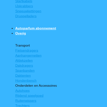
Startkabels
IJskrabbers
Sneeuwkettingen
Druppelladers
Autoparfum abonnement
Overig
Transport
Fietsendragers
Aanhangernetten
Afdekzeilen
Dakdragers
Spanbanden
Daktenten
Hondenbench
Onderdelen en Accessoires
Autohoes
Rijdend speelgoed
Ruitenwissers
Trechters