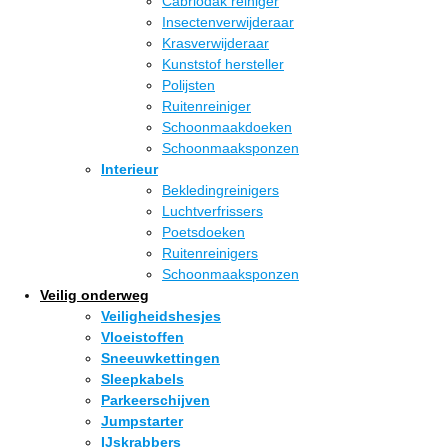
Cabriodak reiniger
Insectenverwijderaar
Krasverwijderaar
Kunststof hersteller
Polijsten
Ruitenreiniger
Schoonmaakdoeken
Schoonmaaksponzen
Interieur
Bekledingreinigers
Luchtverfrissers
Poetsdoeken
Ruitenreinigers
Schoonmaaksponzen
Veilig onderweg
Veiligheidshesjes
Vloeistoffen
Sneeuwkettingen
Sleepkabels
Parkeerschijven
Jumpstarter
IJskrabbers