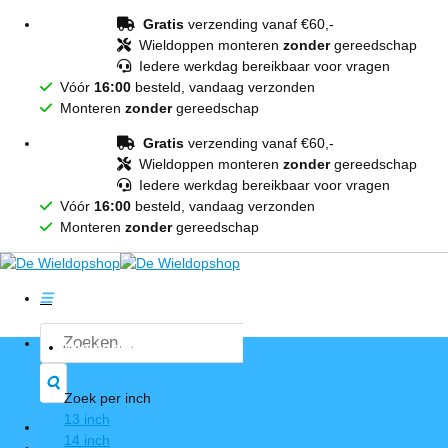
Ga
Gratis
verzending vanaf €60,-
naar
Wieldoppen monteren
zonder
gereedschap
inhoud
Iedere werkdag bereikbaar voor vragen
Vóór
16:00
besteld, vandaag verzonden
Monteren
zonder
gereedschap
Gratis
verzending vanaf €60,-
Wieldoppen monteren
zonder
gereedschap
Iedere werkdag bereikbaar voor vragen
Vóór
16:00
besteld, vandaag verzonden
Monteren
zonder
gereedschap
Zoeken
Wieldoppen
naar:
Zoek per inch
13 inch
Login / Registreren
14 inch