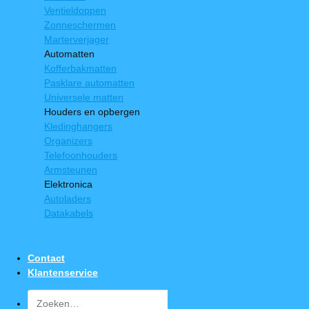
Ventieldoppen
Zonneschermen
Marterverjager
Automatten
Kofferbakmatten
Pasklare automatten
Universele matten
Houders en opbergen
Kledinghangers
Organizers
Telefoonhouders
Armsteunen
Elektronica
Autoladers
Datakabels
Contact
Klantenservice
Zoeken