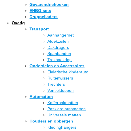
Gevarendriehoeken
EHBO-sets
Druppelladers
Overig
Transport
Aanhangernet
Afdekzeilen
Dakdragers
Spanbanden
Trekhaakdop
Onderdelen en Accessoires
Elektrische kinderauto
Ruitenwissers
Trechters
Ventieldoppen
Automatten
Kofferbakmatten
Pasklare automatten
Universele matten
Houders en opbergen
Kledinghangers