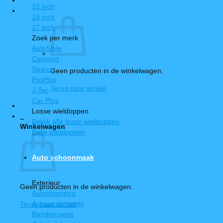
15 inch
0
16 inch
17 inch
Zoek per merk
AutoStyle
Carpoint
Sparco
Geen producten in de winkelwagen.
ProPlus
Terug naar winkel
J-Tec
Car Plus
Losse wieldoppen
0
Bekijk alle losse wieldoppen
Winkelwagen
Bolle wieldoppen
Auto schoonmaak
Exterieur
Geen producten in de winkelwagen.
Autoshampoo
Autowasborstels
Terug naar winkel
Bandenzwart