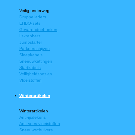
Veilig onderweg
Druppelladers
EHBO-sets
Gevarendriehoeken
Ijskrabbers
Jumpstarter
Parkeerschijven
Sleepkabels
Sneeuwkettingen
Startkabels
Veiligheidshesjes
Vloeistoffen
Winterartikelen
Winterartikelen
Anti-ijsdekens
Anti-vries vloeistoffen
Sneeuwschuivers