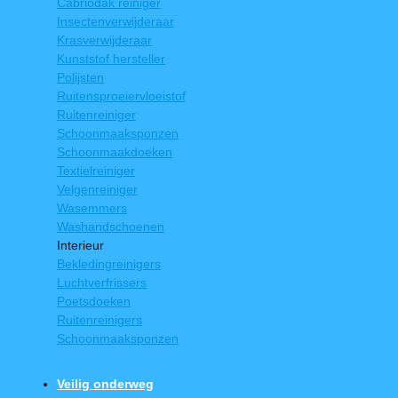
Cabriodak reiniger
Insectenverwijderaar
Krasverwijderaar
Kunststof hersteller
Polijsten
Ruitensproeiervloeistof
Ruitenreiniger
Schoonmaaksponzen
Schoonmaakdoeken
Textielreiniger
Velgenreiniger
Wasemmers
Washandschoenen
Interieur
Bekledingreinigers
Luchtverfrissers
Poetsdoeken
Ruitenreinigers
Schoonmaaksponzen
Veilig onderweg