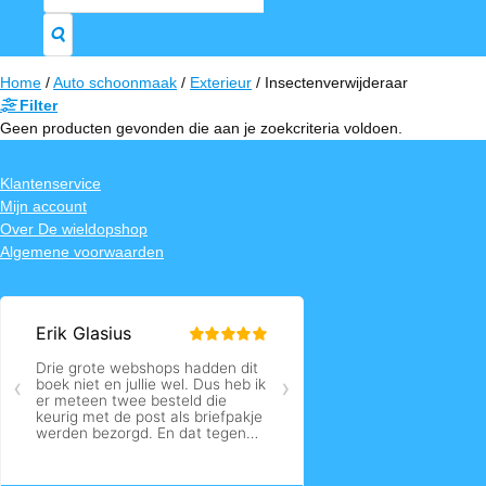
naar:
Home
/
Auto schoonmaak
/
Exterieur
/
Insectenverwijderaar
Filter
Geen producten gevonden die aan je zoekcriteria voldoen.
Klantenservice
Mijn account
Over De wieldopshop
Algemene voorwaarden