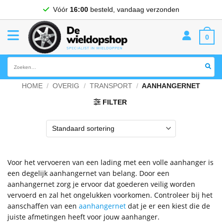
Ga
Vóór
16:00
besteld, vandaag verzonden
naar
inhoud
0
Zoeken
naar:
HOME
/
OVERIG
/
TRANSPORT
/
AANHANGERNET
FILTER
Voor het vervoeren van een lading met een volle aanhanger is
een degelijk aanhangernet van belang. Door een
aanhangernet zorg je ervoor dat goederen veilig worden
vervoerd en zal het ongelukken voorkomen. Controleer bij het
aanschaffen van een
aanhangernet
dat je er een kiest die de
juiste afmetingen heeft voor jouw aanhanger.