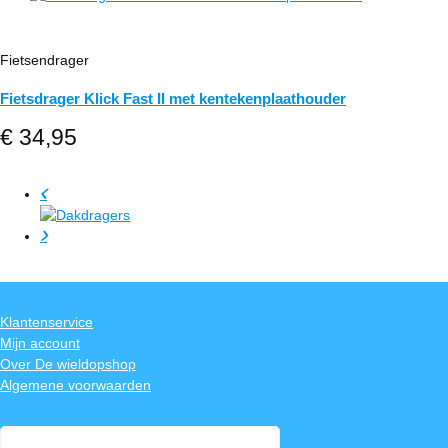
Fietsendrager
Fietsdrager Klick Fast II met kentekenplaathouder
€
34,95
Klantenservice
Mijn account
Over De wieldopshop
Algemene voorwaarden