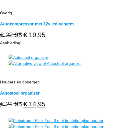
Overig
Autocompressor met 12v lcd-scherm
Oorspronkelijke
Huidige
€
22,95
€
19,95
prijs
prijs
Aanbieding!
was:
is:
€ 22,95.
€ 19,95.
Houders en opbergen
Autostoel organizer
Oorspronkelijke
Huidige
€
21,95
€
14,95
prijs
prijs
was:
is:
€ 21,95.
€ 14,95.