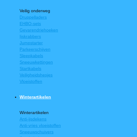
Veilig onderweg
Druppelladers
EHBO-sets
Gevarendriehoeken
Ijskrabbers
Jumpstarter
Parkeerschijven
Sleepkabels
Sneeuwkettingen
Startkabels
Veiligheidshesjes
Vloeistoffen
Winterartikelen
Winterartikelen
Anti-ijsdekens
Anti-vries vloeistoffen
Sneeuwschuivers