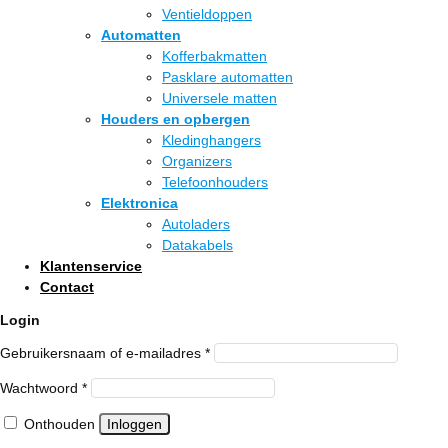
Ventieldoppen
Automatten
Kofferbakmatten
Pasklare automatten
Universele matten
Houders en opbergen
Kledinghangers
Organizers
Telefoonhouders
Elektronica
Autoladers
Datakabels
Klantenservice
Contact
Login
Vereist
Gebruikersnaam of e-mailadres
*
Vereist
Wachtwoord
*
Onthouden
Inloggen