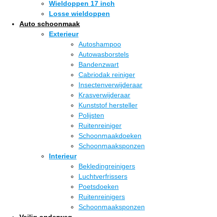
Wieldoppen 17 inch
Losse wieldoppen
Auto schoonmaak
Exterieur
Autoshampoo
Autowasborstels
Bandenzwart
Cabriodak reiniger
Insectenverwijderaar
Krasverwijderaar
Kunststof hersteller
Polijsten
Ruitenreiniger
Schoonmaakdoeken
Schoonmaaksponzen
Interieur
Bekledingreinigers
Luchtverfrissers
Poetsdoeken
Ruitenreinigers
Schoonmaaksponzen
Veilig onderweg