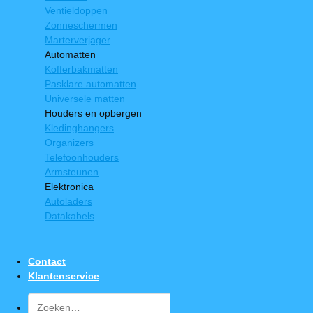
Ventieldoppen
Zonneschermen
Marterverjager
Automatten
Kofferbakmatten
Pasklare automatten
Universele matten
Houders en opbergen
Kledinghangers
Organizers
Telefoonhouders
Armsteunen
Elektronica
Autoladers
Datakabels
Contact
Klantenservice
Zoeken