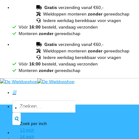
Ga
Gratis
verzending vanaf €60,-
naar
Wieldoppen monteren
zonder
gereedschap
inhoud
Iedere werkdag bereikbaar voor vragen
Vóór
16:00
besteld, vandaag verzonden
Monteren
zonder
gereedschap
Gratis
verzending vanaf €60,-
Wieldoppen monteren
zonder
gereedschap
Iedere werkdag bereikbaar voor vragen
Vóór
16:00
besteld, vandaag verzonden
Monteren
zonder
gereedschap
Zoeken
Wieldoppen
naar:
Zoek per inch
13 inch
Login / Registreren
14 inch