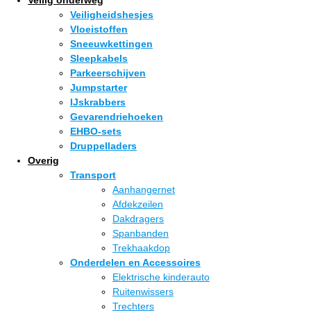
Veiligheidshesjes
Vloeistoffen
Sneeuwkettingen
Sleepkabels
Parkeerschijven
Jumpstarter
IJskrabbers
Gevarendriehoeken
EHBO-sets
Druppelladers
Overig
Transport
Aanhangernet
Afdekzeilen
Dakdragers
Spanbanden
Trekhaakdop
Onderdelen en Accessoires
Elektrische kinderauto
Ruitenwissers
Trechters