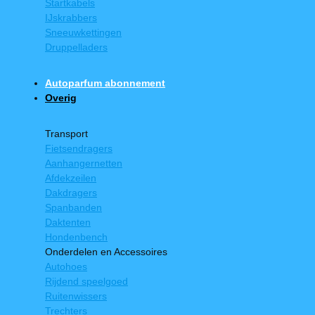
Startkabels
IJskrabbers
Sneeuwkettingen
Druppelladers
Autoparfum abonnement
Overig
Transport
Fietsendragers
Aanhangernetten
Afdekzeilen
Dakdragers
Spanbanden
Daktenten
Hondenbench
Onderdelen en Accessoires
Autohoes
Rijdend speelgoed
Ruitenwissers
Trechters