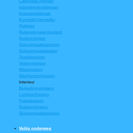
Cabriodak reiniger
Insectenverwijderaar
Krasverwijderaar
Kunststof hersteller
Polijsten
Ruitensproeiervloeistof
Ruitenreiniger
Schoonmaaksponzen
Schoonmaakdoeken
Textielreiniger
Velgenreiniger
Wasemmers
Washandschoenen
Interieur
Bekledingreinigers
Luchtverfrissers
Poetsdoeken
Ruitenreinigers
Schoonmaaksponzen
Veilig onderweg