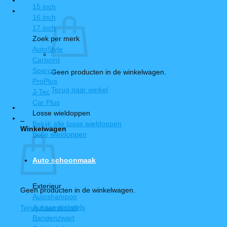
15 inch
0
16 inch
17 inch
Zoek per merk
AutoStyle
Carpoint
Sparco
Geen producten in de winkelwagen.
ProPlus
Terug naar winkel
J-Tec
Car Plus
Losse wieldoppen
0
Bekijk alle losse wieldoppen
Winkelwagen
Bolle wieldoppen
Auto schoonmaak
Exterieur
Geen producten in de winkelwagen.
Autoshampoo
Autowasborstels
Terug naar winkel
Bandenzwart