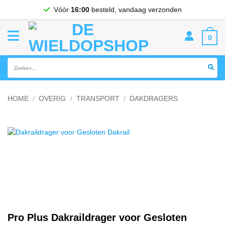
Ga
Vóór
16:00
besteld, vandaag verzonden
naar
inhoud
0
Zoeken
naar:
HOME
/
OVERIG
/
TRANSPORT
/
DAKDRAGERS
Pro Plus Dakraildrager voor Gesloten