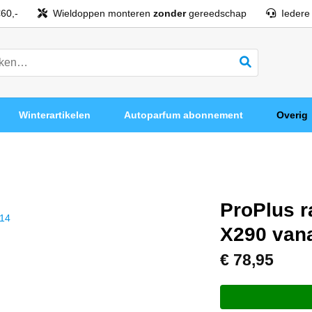
60,-
Wieldoppen monteren
zonder
gereedschap
Iedere
Winterartikelen
Autoparfum abonnement
Overig
ProPlus r
X290 van
€
78,95