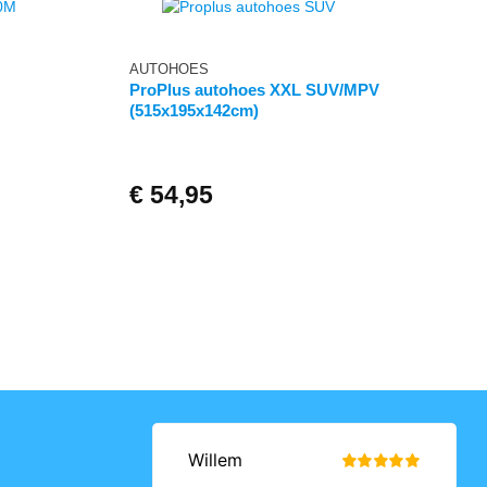
AUTOHOES
ProPlus autohoes XXL SUV/MPV
(515x195x142cm)
€
54,95