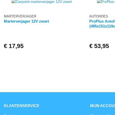
MARTERVERJAGER
AUTOHOES
Marterverjager 12V zwart
ProPlus Auto
(485x151x119
€
17,95
€
53,95
KLANTENSERVICE
MIJN ACCOU