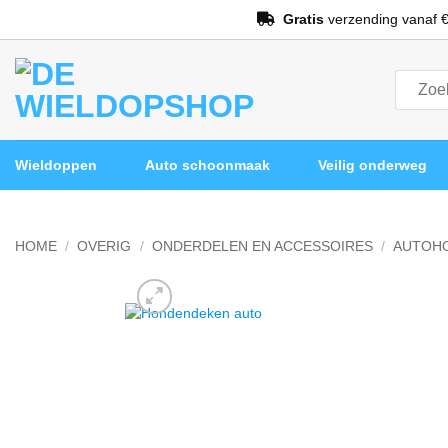
Ga
Gratis
verzending vanaf €
naar
inhoud
Zoeken
naar:
Wieldoppen
Auto schoonmaak
Veilig onderweg
HOME
/
OVERIG
/
ONDERDELEN EN ACCESSOIRES
/
AUTOH