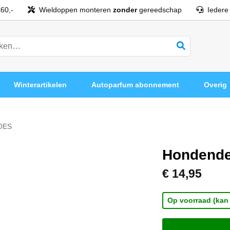
60,-
Wieldoppen monteren
zonder
gereedschap
Iedere
Winterartikelen
Autoparfum abonnement
Overig
OES
Hondende
€
14,95
Op voorraad (kan