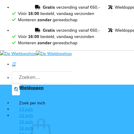
Ga
Gratis
verzending vanaf €60,-
Wieldopp
naar
Vóór
16:00
besteld, vandaag verzonden
inhoud
Monteren
zonder
gereedschap
Gratis
verzending vanaf €60,-
Wieldopp
Vóór
16:00
besteld, vandaag verzonden
Monteren
zonder
gereedschap
Zoeken
naar:
Wieldoppen
Login / Registreren
Zoek per inch
13 inch
0
14 inch
15 inch
16 inch