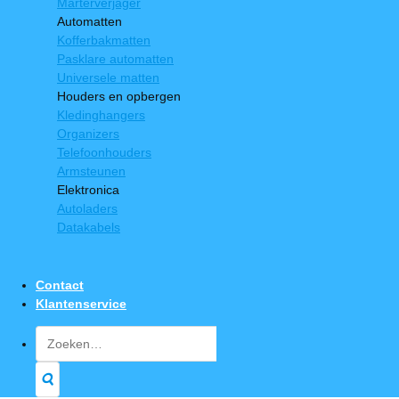
Marterverjager
Automatten
Kofferbakmatten
Pasklare automatten
Universele matten
Houders en opbergen
Kledinghangers
Organizers
Telefoonhouders
Armsteunen
Elektronica
Autoladers
Datakabels
Contact
Klantenservice
Zoeken
naar: