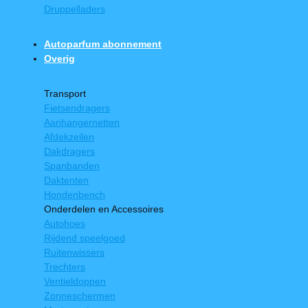
Druppelladers
Autoparfum abonnement
Overig
Transport
Fietsendragers
Aanhangernetten
Afdekzeilen
Dakdragers
Spanbanden
Daktenten
Hondenbench
Onderdelen en Accessoires
Autohoes
Rijdend speelgoed
Ruitenwissers
Trechters
Ventieldoppen
Zonneschermen