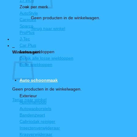
17 inch
Zoek per merk
AutoStyle
Geen producten in de winkelwagen.
Carpoint
Sparco
Terug naar winkel
ProPlus
J-Tec
Car Plus
0
Losse wieldoppen
Winkelwagen
Bekijk alle losse wieldoppen
Bolle wieldoppen
Auto schoonmaak
Geen producten in de winkelwagen.
Exterieur
Terug naar winkel
Autoshampoo
Autowasborstels
Bandenzwart
Cabriodak reiniger
Insectenverwijderaar
Krasverwijderaar