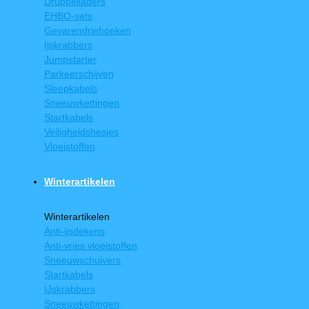
Druppelladers
EHBO-sets
Gevarendriehoeken
Ijskrabbers
Jumpstarter
Parkeerschijven
Sleepkabels
Sneeuwkettingen
Startkabels
Veiligheidshesjes
Vloeistoffen
Winterartikelen
Winterartikelen
Anti-ijsdekens
Anti-vries vloeistoffen
Sneeuwschuivers
Startkabels
IJskrabbers
Sneeuwkettingen