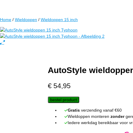
Home
/
Wieldoppen
/
Wieldoppen 15 inch
AutoStyle wieldoppe
€
54,95
bestel product
Gratis
verzending vanaf €60
Wieldoppen monteren
zonder
ger
Iedere werkdag bereikbaar voor v