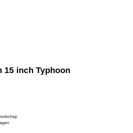
n 15 inch Typhoon
eedschap
ragen