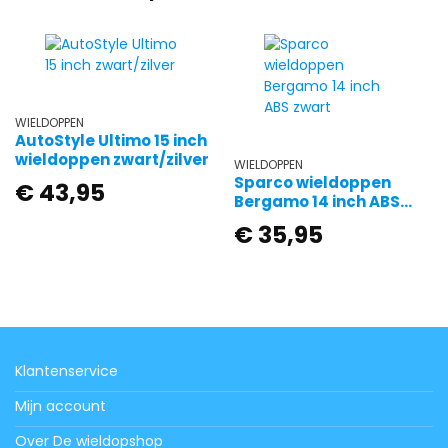
WIELDOPPEN
AutoStyle Ultimo 15 inch
wieldoppen zwart/zilver
WIELDOPPEN
Sparco wieldoppen
€
43,95
Bergamo 14 inch ABS
zwart
€
35,95
Klantenservice
Mijn account
Over De wieldopshop