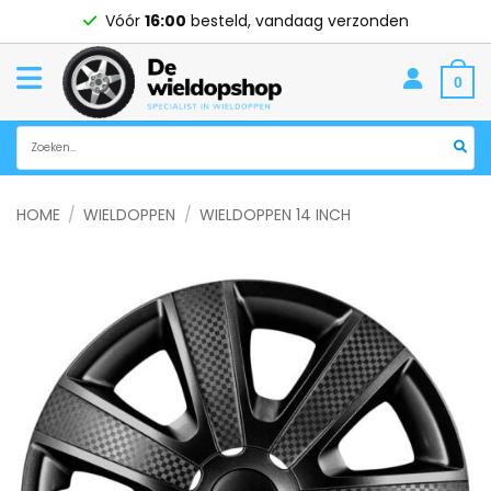
Ga
Vóór
16:00
besteld, vandaag verzonden
naar
inhoud
0
Zoeken
naar:
HOME
/
WIELDOPPEN
/
WIELDOPPEN 14 INCH