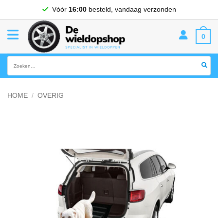
Ga
Vóór
16:00
besteld, vandaag verzonden
naar
inhoud
0
Zoeken
naar:
HOME
/
OVERIG