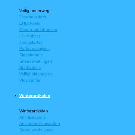
Veilig onderweg
Druppelladers
EHBO-sets
Gevarendriehoeken
Ijskrabbers
Jumpstarter
Parkeerschijven
Sleepkabels
Sneeuwkettingen
Startkabels
Veiligheidshesjes
Vloeistoffen
Winterartikelen
Winterartikelen
Anti-ijsdekens
Anti-vries vloeistoffen
Sneeuwschuivers