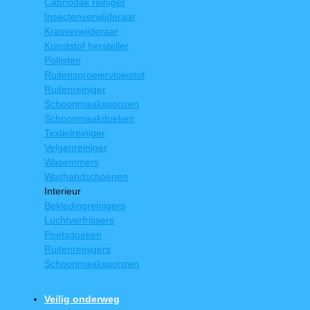
Cabriodak reiniger
Insectenverwijderaar
Krasverwijderaar
Kunststof hersteller
Polijsten
Ruitensproeiervloeistof
Ruitenreiniger
Schoonmaaksponzen
Schoonmaakdoeken
Textielreiniger
Velgenreiniger
Wasemmers
Washandschoenen
Interieur
Bekledingreinigers
Luchtverfrissers
Poetsdoeken
Ruitenreinigers
Schoonmaaksponzen
Veilig onderweg