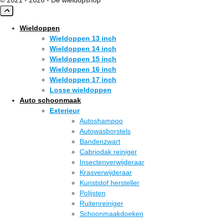
© 2021 - 2026 - De wieldopshop
Wieldoppen
Wieldoppen 13 inch
Wieldoppen 14 inch
Wieldoppen 15 inch
Wieldoppen 16 inch
Wieldoppen 17 inch
Losse wieldoppen
Auto schoonmaak
Exterieur
Autoshampoo
Autowasborstels
Bandenzwart
Cabriodak reiniger
Insectenverwijderaar
Krasverwijderaar
Kunststof hersteller
Polijsten
Ruitenreiniger
Schoonmaakdoeken