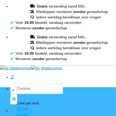
Ga
Gratis
verzending vanaf €60,-
naar
Wieldoppen monteren
zonder
gereedschap
inhoud
Iedere werkdag bereikbaar voor vragen
Vóór
16:00
besteld, vandaag verzonden
Monteren
zonder
gereedschap
Gratis
verzending vanaf €60,-
Wieldoppen monteren
zonder
gereedschap
Iedere werkdag bereikbaar voor vragen
Vóór
16:00
besteld, vandaag verzonden
Monteren
zonder
gereedschap
Zoeken
Wieldoppen
naar:
Zoek per inch
13 inch
Login / Registreren
14 inch