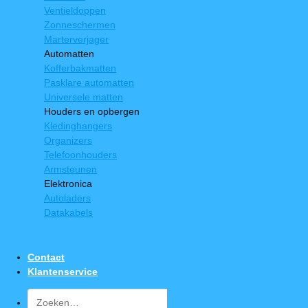
Ventieldoppen
Zonneschermen
Marterverjager
Automatten
Kofferbakmatten
Pasklare automatten
Universele matten
Houders en opbergen
Kledinghangers
Organizers
Telefoonhouders
Armsteunen
Elektronica
Autoladers
Datakabels
Contact
Klantenservice
Zoeken