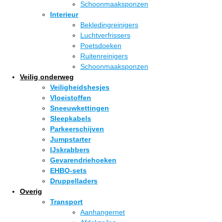
Schoonmaaksponzen
Interieur
Bekledingreinigers
Luchtverfrissers
Poetsdoeken
Ruitenreinigers
Schoonmaaksponzen
Veilig onderweg
Veiligheidshesjes
Vloeistoffen
Sneeuwkettingen
Sleepkabels
Parkeerschijven
Jumpstarter
IJskrabbers
Gevarendriehoeken
EHBO-sets
Druppelladers
Overig
Transport
Aanhangernet