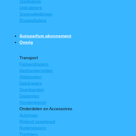
Startkabels
IJskrabbers
Sneeuwkettingen
Druppelladers
Autoparfum abonnement
Overig
Transport
Fietsendragers
Aanhangernetten
Afdekzeilen
Dakdragers
Spanbanden
Daktenten
Hondenbench
Onderdelen en Accessoires
Autohoes
Rijdend speelgoed
Ruitenwissers
Trechters