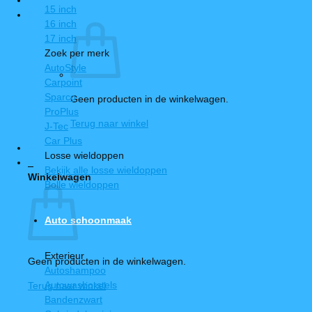
15 inch
0
16 inch
17 inch
Zoek per merk
AutoStyle
Carpoint
Sparco
Geen producten in de winkelwagen.
ProPlus
Terug naar winkel
J-Tec
Car Plus
Losse wieldoppen
0
Bekijk alle losse wieldoppen
Winkelwagen
Bolle wieldoppen
Auto schoonmaak
Exterieur
Geen producten in de winkelwagen.
Autoshampoo
Autowasborstels
Terug naar winkel
Bandenzwart