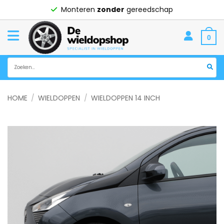
Ga
Monteren
zonder
gereedschap
naar
inhoud
0
Zoeken
naar:
HOME
/
WIELDOPPEN
/
WIELDOPPEN 14 INCH