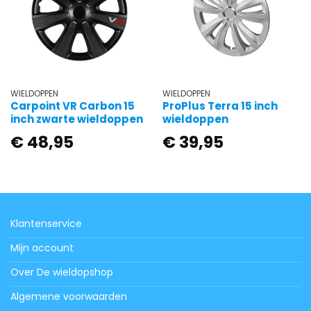
WIELDOPPEN
WIELDOPPEN
Carpoint VR Carbon 15
ProPlus Terra 15 inch
inch zwarte wieldoppen
wieldoppen
€
48,95
€
39,95
Klantenservice
Mijn account
Over De wieldopshop
Algemene voorwaarden