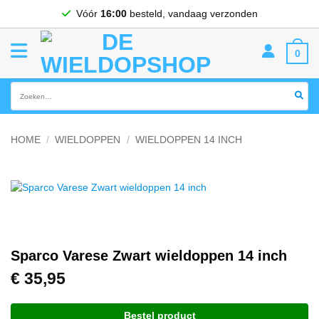
Ga
Vóór
16:00
besteld, vandaag verzonden
naar
inhoud
0
Zoeken
naar:
HOME
/
WIELDOPPEN
/
WIELDOPPEN 14 INCH
Sparco Varese Zwart wieldoppen 14 inch
€
35,95
Bestel product