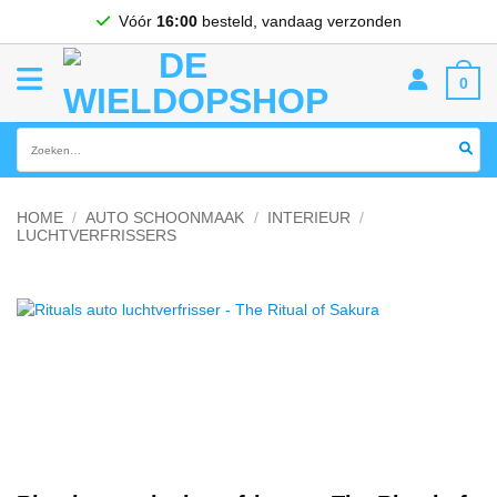
Ga
Vóór
16:00
besteld, vandaag verzonden
naar
inhoud
0
Zoeken
naar:
HOME
/
AUTO SCHOONMAAK
/
INTERIEUR
/
LUCHTVERFRISSERS