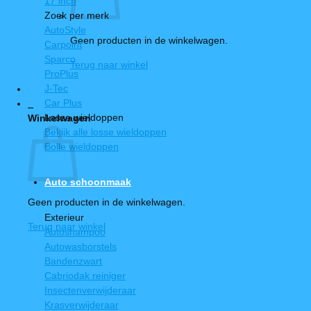
17 inch
Zoek per merk
AutoStyle
Geen producten in de winkelwagen.
Carpoint
Sparco
Terug naar winkel
ProPlus
J-Tec
Car Plus
0
Losse wieldoppen
Winkelwagen
Bekijk alle losse wieldoppen
Bolle wieldoppen
Auto schoonmaak
Geen producten in de winkelwagen.
Exterieur
Terug naar winkel
Autoshampoo
Autowasborstels
Bandenzwart
Cabriodak reiniger
Insectenverwijderaar
Krasverwijderaar