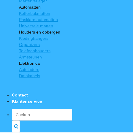
Marterverjager
Automatten
Kofferbakmatten
Pasklare automatten
Universele matten
Houders en opbergen
Kledinghangers
Organizers
Telefoonhouders
Armsteunen
Elektronica
Autoladers
Datakabels
Contact
Klantenservice
Zoeken
naar: