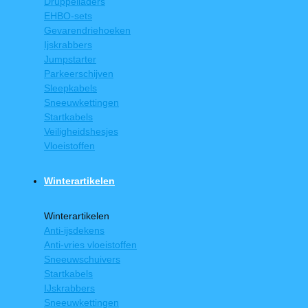
Druppelladers
EHBO-sets
Gevarendriehoeken
Ijskrabbers
Jumpstarter
Parkeerschijven
Sleepkabels
Sneeuwkettingen
Startkabels
Veiligheidshesjes
Vloeistoffen
Winterartikelen
Winterartikelen
Anti-ijsdekens
Anti-vries vloeistoffen
Sneeuwschuivers
Startkabels
IJskrabbers
Sneeuwkettingen