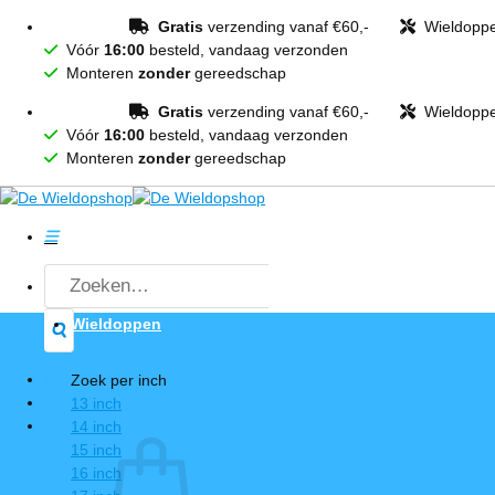
Ga
Gratis
verzending vanaf €60,-
Wieldopp
naar
Vóór
16:00
besteld, vandaag verzonden
inhoud
Monteren
zonder
gereedschap
Gratis
verzending vanaf €60,-
Wieldopp
Vóór
16:00
besteld, vandaag verzonden
Monteren
zonder
gereedschap
Zoeken
naar:
Wieldoppen
Login / Registreren
Zoek per inch
13 inch
0
14 inch
15 inch
16 inch