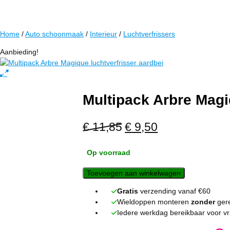
Home
/
Auto schoonmaak
/
Interieur
/
Luchtverfrissers
Aanbieding!
Multipack Arbre Magi
Oorspronkelijke
Huidige
€
11,85
€
9,50
prijs
prijs
was:
is:
Op voorraad
€ 11,85.
€ 9,50.
Toevoegen aan winkelwagen
Gratis
verzending vanaf €60
Wieldoppen monteren
zonder
ger
Iedere werkdag bereikbaar voor v