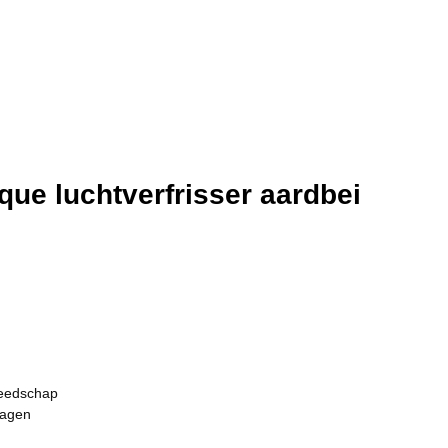
que luchtverfrisser aardbei
eedschap
ragen