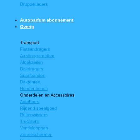
Druppelladers
Autoparfum abonnement
Overig
Transport
Fietsendragers
Aanhangernetten
Afdekzeilen
Dakdragers
Spanbanden
Daktenten
Hondenbench
Onderdelen en Accessoires
Autohoes
Rijdend speelgoed
Ruitenwissers
Trechters
Ventieldoppen
Zonneschermen