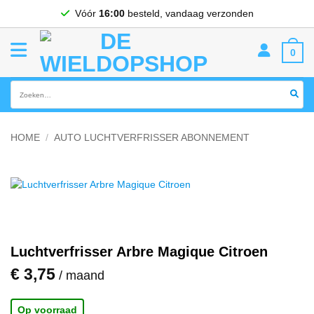
Ga
Vóór
16:00
besteld, vandaag verzonden
naar
inhoud
0
Zoeken
naar:
HOME
/
AUTO LUCHTVERFRISSER ABONNEMENT
Luchtverfrisser Arbre Magique Citroen
€
3,75
/ maand
Op voorraad