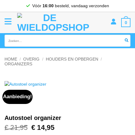
Ga
Vóór
16:00
besteld, vandaag verzonden
naar
inhoud
0
Zoeken
naar:
HOME
/
OVERIG
/
HOUDERS EN OPBERGEN
/
ORGANIZERS
Aanbieding!
Autostoel organizer
€
21,95
Oorspronkelijke
€
14,95
Huidige
prijs
prijs