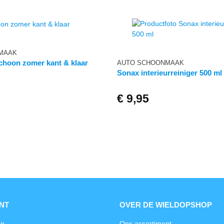
MAAK
choon zomer kant & klaar
AUTO SCHOONMAAK
Sonax interieurreiniger 500 ml
€
9,95
NT
OVER DE WIELDOPSHOP
en
Ons assortiment