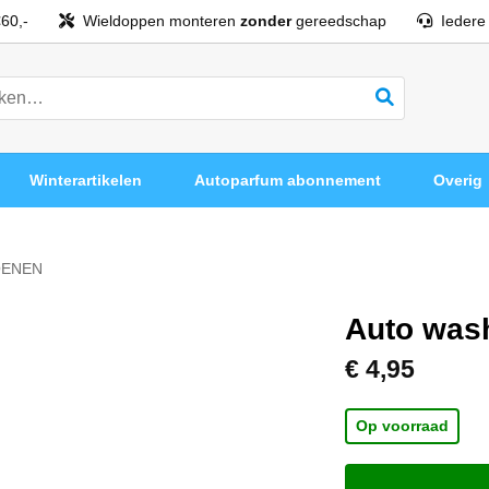
60,-
Wieldoppen monteren
zonder
gereedschap
Iedere
Winterartikelen
Autoparfum abonnement
Overig
ENEN
Auto was
€
4,95
Op voorraad