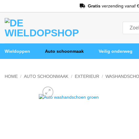
Ga
Gratis
verzending vanaf €
naar
inhoud
Zoeken
naar:
Wieldoppen
Auto schoonmaak
Veilig onderweg
HOME
/
AUTO SCHOONMAAK
/
EXTERIEUR
/
WASHANDSCHO