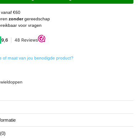
 vanaf €60
eren
zonder
gereedschap
reikbaar voor vragen
 of maat van jou benodigde product?
g
 wieldoppen
formatie
(0)