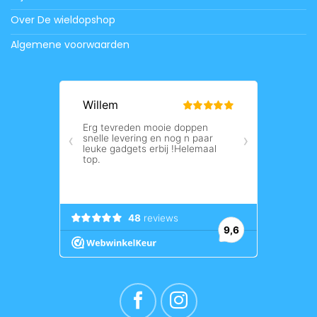
Over De wieldopshop
Algemene voorwaarden