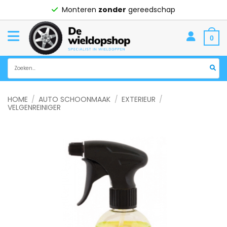
Ga
Monteren
zonder
gereedschap
naar
inhoud
0
Zoeken
naar:
HOME
/
AUTO SCHOONMAAK
/
EXTERIEUR
/
VELGENREINIGER