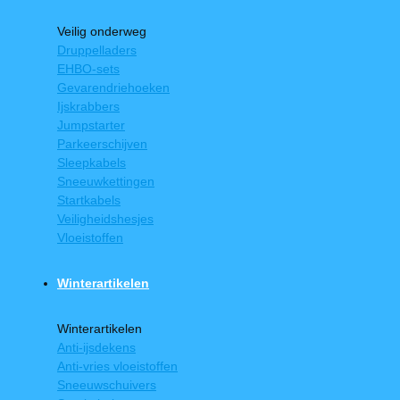
Veilig onderweg
Druppelladers
EHBO-sets
Gevarendriehoeken
Ijskrabbers
Jumpstarter
Parkeerschijven
Sleepkabels
Sneeuwkettingen
Startkabels
Veiligheidshesjes
Vloeistoffen
Winterartikelen
Winterartikelen
Anti-ijsdekens
Anti-vries vloeistoffen
Sneeuwschuivers