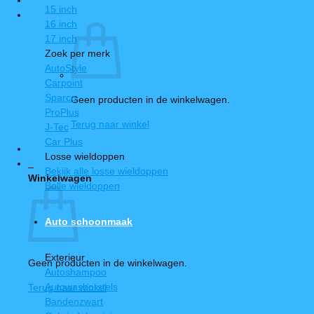
15 inch
0
16 inch
17 inch
Zoek per merk
AutoStyle
Carpoint
Sparco
Geen producten in de winkelwagen.
ProPlus
Terug naar winkel
J-Tec
Car Plus
Losse wieldoppen
0
Bekijk alle losse wieldoppen
Winkelwagen
Bolle wieldoppen
Auto schoonmaak
Exterieur
Geen producten in de winkelwagen.
Autoshampoo
Autowasborstels
Terug naar winkel
Bandenzwart