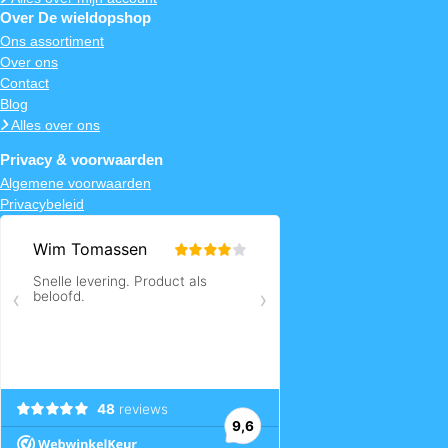
Over De wieldopshop
Ons assortiment
Over ons
Contact
Blog
Alles over ons
Privacy & voorwaarden
Algemene voorwaarden
Privacybeleid