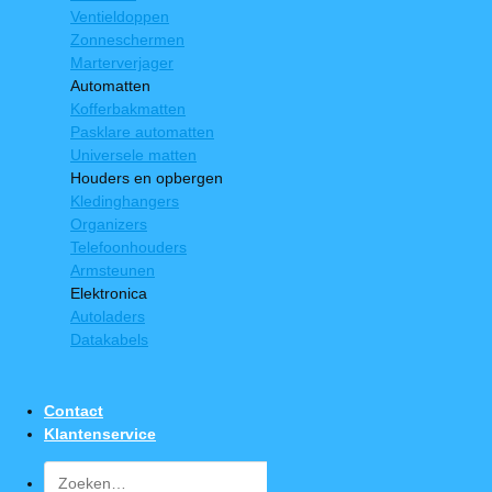
Ventieldoppen
Zonneschermen
Marterverjager
Automatten
Kofferbakmatten
Pasklare automatten
Universele matten
Houders en opbergen
Kledinghangers
Organizers
Telefoonhouders
Armsteunen
Elektronica
Autoladers
Datakabels
Contact
Klantenservice
Zoeken