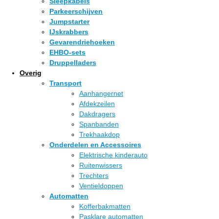
Sleepkabels
Parkeerschijven
Jumpstarter
IJskrabbers
Gevarendriehoeken
EHBO-sets
Druppelladers
Overig
Transport
Aanhangernet
Afdekzeilen
Dakdragers
Spanbanden
Trekhaakdop
Onderdelen en Accessoires
Elektrische kinderauto
Ruitenwissers
Trechters
Ventieldoppen
Automatten
Kofferbakmatten
Pasklare automatten