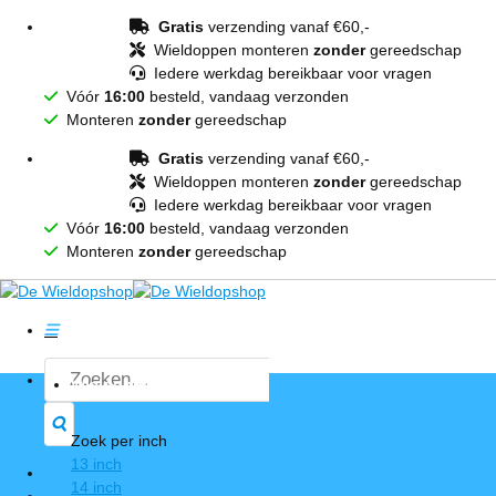
Ga
Gratis
verzending vanaf €60,-
naar
Wieldoppen monteren
zonder
gereedschap
inhoud
Iedere werkdag bereikbaar voor vragen
Vóór
16:00
besteld, vandaag verzonden
Monteren
zonder
gereedschap
Gratis
verzending vanaf €60,-
Wieldoppen monteren
zonder
gereedschap
Iedere werkdag bereikbaar voor vragen
Vóór
16:00
besteld, vandaag verzonden
Monteren
zonder
gereedschap
Zoeken
Wieldoppen
naar:
Zoek per inch
13 inch
Login / Registreren
14 inch