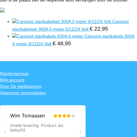
dan is de plaats van de helpende auto vervangen door de booster.
Carpoint
€
22,95
startkabelset 300A 3 meter 6/12/24 Volt
Carpoint startkabels 500A
€
48,95
4 meter 6/12/24 Volt
Klantenservice
Mijn account
Over De wieldopshop
Algemene voorwaarden