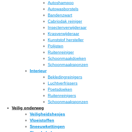
Autoshampoo
Autowasborstels
Bandenzwart
Cabriodak reiniger
Insectenverwijderaar
Krasverwijderaar
Kunststof hersteller
Polijsten
Ruitenreiniger
Schoonmaakdoeken
Schoonmaaksponzen
Interieur
Bekledingreinigers
Luchtverfrissers
Poetsdoeken
Ruitenreinigers
Schoonmaaksponzen
Veilig onderweg
Veiligheidshesjes
Vloeistoffen
Sneeuwkettingen