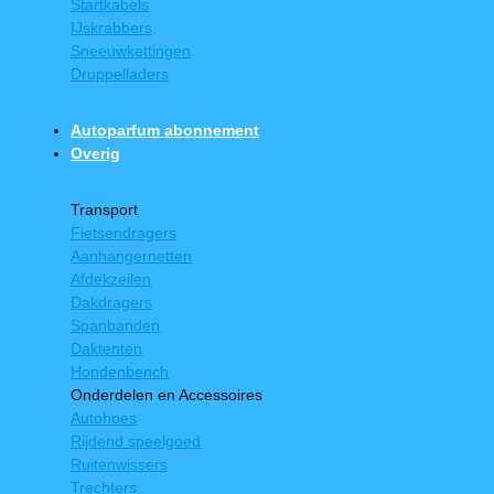
Startkabels
IJskrabbers
Sneeuwkettingen
Druppelladers
Autoparfum abonnement
Overig
Transport
Fietsendragers
Aanhangernetten
Afdekzeilen
Dakdragers
Spanbanden
Daktenten
Hondenbench
Onderdelen en Accessoires
Autohoes
Rijdend speelgoed
Ruitenwissers
Trechters