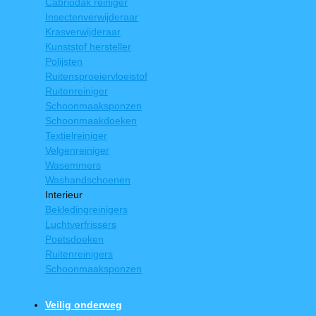
Cabriodak reiniger
Insectenverwijderaar
Krasverwijderaar
Kunststof hersteller
Polijsten
Ruitensproeiervloeistof
Ruitenreiniger
Schoonmaaksponzen
Schoonmaakdoeken
Textielreiniger
Velgenreiniger
Wasemmers
Washandschoenen
Interieur
Bekledingreinigers
Luchtverfrissers
Poetsdoeken
Ruitenreinigers
Schoonmaaksponzen
Veilig onderweg