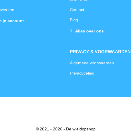
bewerken
Contact
Blog
mijn account
Alles over ons
PRIVACY & VOORWAARDEN
Algemene voorwaarden
Privacybeleid
© 2021 - 2026 - De wieldopshop