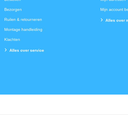
Bezorgen
Mijn account 
Ruilen & retourneren
Alles over 
Montage handleiding
Klachten
Alles over service