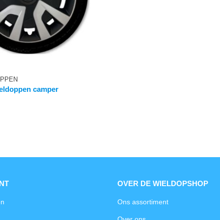
OPPEN
ieldoppen camper
NT
OVER DE WIELDOPSHOP
en
Ons assortiment
Over ons