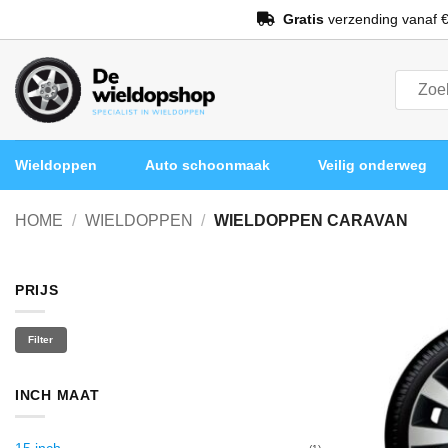
Ga
Gratis
verzending vanaf €
naar
inhoud
Zoeken
naar:
Wieldoppen
Auto schoonmaak
Veilig onderweg
HOME
/
WIELDOPPEN
/
WIELDOPPEN CARAVAN
PRIJS
Min.
Max.
Filter
prijs
prijs
INCH MAAT
15 inch