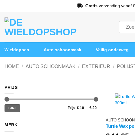
Ga
Gratis
verzending vanaf €
naar
inhoud
Zoeken
naar:
Wieldoppen
Auto schoonmaak
Veilig onderweg
HOME
/
AUTO SCHOONMAAK
/
EXTERIEUR
/
POLIJS
PRIJS
Min.
Max.
Prijs:
€ 10
—
€ 20
Filter
prijs
prijs
AUTO SCHOO
MERK
Turtle Wax po