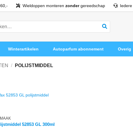
60,-
Wieldoppen monteren
zonder
gereedschap
Iedere
Winterartikelen
Autoparfum abonnement
Overig
TEN
/
POLIJSTMIDDEL
NMAAK
lijstmiddel 52853 GL 300ml